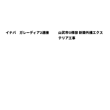
イナバ ガレーディア2連棟
山武市O様邸 新築外構エクス
テリア工事
CONTACT
お電話でのお問い合わせ