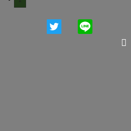
CONTACT
お電話でのお問い合わせ
070-3512-0010
受付／8：00〜19：00 ※営業電話お断り